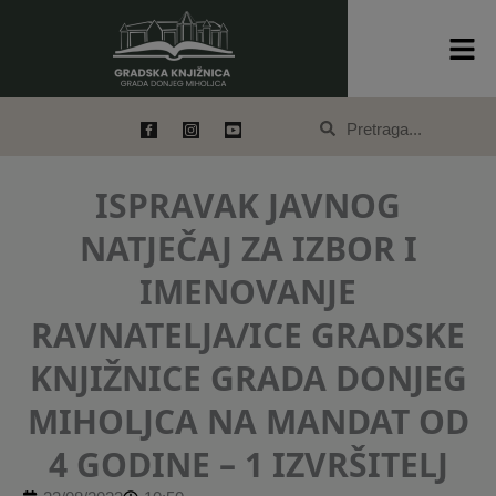
Skip
content
to
content
Search
Search
ISPRAVAK JAVNOG
NATJEČAJ ZA IZBOR I
IMENOVANJE
RAVNATELJA/ICE GRADSKE
KNJIŽNICE GRADA DONJEG
MIHOLJCA NA MANDAT OD
4 GODINE – 1 IZVRŠITELJ