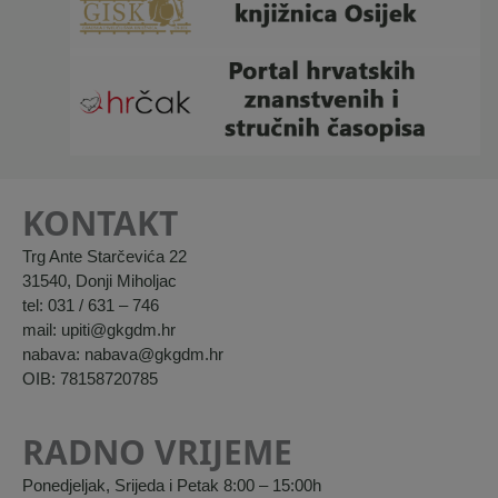
KONTAKT
Trg Ante Starčevića 22
31540, Donji Miholjac
tel: 031 / 631 – 746
mail: upiti@gkgdm.hr
nabava: nabava@gkgdm.hr
OIB: 78158720785
RADNO VRIJEME
Ponedjeljak, Srijeda i Petak 8:00 – 15:00h