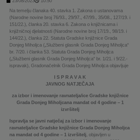
23/08/2023
10:50
Na temelju članaka 40. stavka 1. Zakona o ustanovama
(Narodne novine broj 76/93., 29/97., 47/99., 35/08., 127/19. i
151/22.), članka 20. stavka 6. Zakona o knjižnicama i
knjižničnoj djelatnosti (Narodne novine broj 17/19., 98/19. i
144/22.), članka 22. Statuta Gradske knjižnice Grada
Donjeg Miholjca („Službeni glasnik Grada Donjeg Miholjca“
br. 7/20. i članka 53. Statuta Grada Donjeg Miholjca
(„Službeni glasnik Grada Donjeg Miholjca“ br. 1/21. i 9/22.-
ispravak), Gradonačelnik Grada Donjeg Miholjca objavljuje
I S P R A V A K
JAVNOG NATJEČAJA
za izbor i imenovanje ravnatelja/ice Gradske knjižnice
Grada Donjeg Miholjcana mandat od 4 godine – 1
izvršitelj
Ispravlja se javni natječaj za izbor i imenovanje
ravnatelja/ice Gradske knjižnice Grada Donjeg Miholjca
na mandat od 4 godine – 1 izvršitelj
, objavljen u