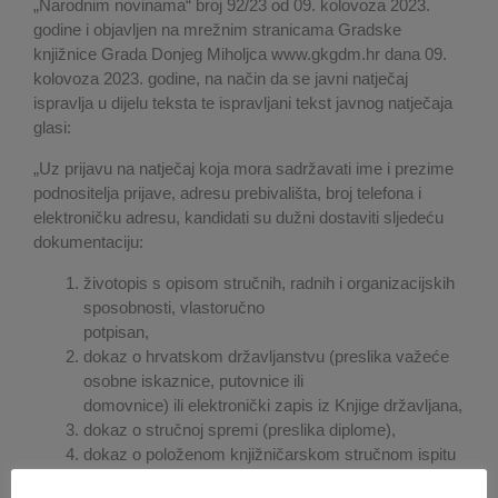
„Narodnim novinama“ broj 92/23 od 09. kolovoza 2023.
godine i objavljen na mrežnim stranicama Gradske
knjižnice Grada Donjeg Miholjca
www.gkgdm.hr
dana 09.
kolovoza 2023. godine, na način da se javni natječaj
ispravlja u dijelu teksta te ispravljani tekst javnog natječaja
glasi:
„Uz prijavu na natječaj koja mora sadržavati ime i prezime
podnositelja prijave, adresu prebivališta, broj telefona i
elektroničku adresu, kandidati su dužni dostaviti sljedeću
dokumentaciju:
životopis s opisom stručnih, radnih i organizacijskih
sposobnosti, vlastoručno
potpisan,
dokaz o hrvatskom državljanstvu (preslika važeće
osobne iskaznice, putovnice ili
domovnice) ili elektronički zapis iz Knjige državljana,
dokaz o stručnoj spremi (preslika diplome),
dokaz o položenom knjižničarskom stručnom ispitu
(preslika),