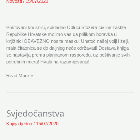
Novosti
/
15/07/2020
Poštovani korisnici, sukladno Odluci Stožera civilne zaštite
Republike Hrvatske molimo vas da prilikom boravka u
knjižnici OBAVEZNO nosite masku! Unatoč našoj volji i želji,
mala čitaonica se do daljnjeg neće održavati! Dostava knjiga
se nastavlja prema planiranom rasporedu, uz poštivanje svih
potrebnih mjera! Hvala na razumijevanju!
Read More »
Svjedočanstva
Svjedočanstva
Knjiga tjedna
/
15/07/2020