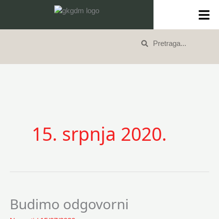
Skip
content
to
content
Search
Search
15. srpnja 2020.
Budimo odgovorni
Budimo
odgovorni