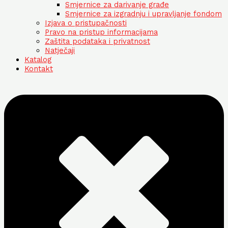
Smjernice za darivanje građe
Smjernice za izgradnju i upravljanje fondom
Izjava o pristupačnosti
Pravo na pristup informacijama
Zaštita podataka i privatnost
Natječaji
Katalog
Kontakt