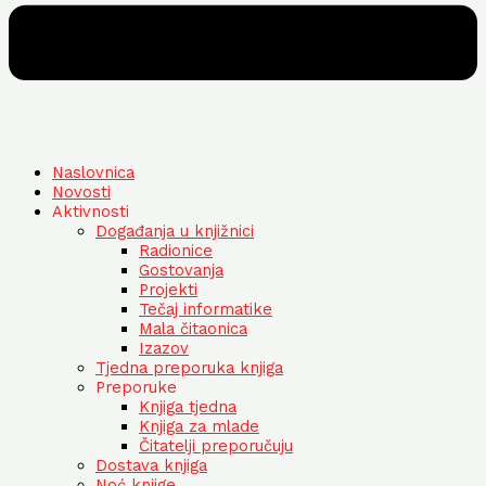
Naslovnica
Novosti
Aktivnosti
Događanja u knjižnici
Radionice
Gostovanja
Projekti
Tečaj informatike
Mala čitaonica
Izazov
Tjedna preporuka knjiga
Preporuke
Knjiga tjedna
Knjiga za mlade
Čitatelji preporučuju
Dostava knjiga
Noć knjige