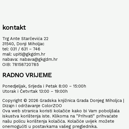
kontakt
Trg Ante Starčevića 22
31540, Donji Miholjac
tel: 031 / 631 – 746
mail: upiti@gkgdm.hr
nabava: nabava@gkgdm.hr
OIB: 78158720785
RADNO VRIJEME
Ponedjeljak, Srijeda i Petak 8:00 – 15:00h
Utorak i Četvrtak 13:00 – 19:00h
Copyright © 2026 Gradska knjižnica Grada Donjeg Miholjca |
Dizajn i održavanje ColorZOO
Ova web stranica koristi kolačiće kako bi Vam poboljšala
iskustva korištenja iste. Klikoma na "Prihvati" prihvaćate
našu policu korištenja kolačića. Kolačiće uvijek možete
onemogućiti u postavkama vašeg preglednika.