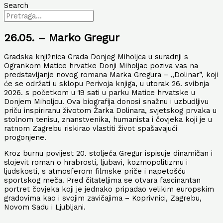
Search
26.05. – Marko Gregur
Gradska knjižnica Grada Donjeg Miholjca u suradnji s
Ogrankom Matice hrvatke Donji Miholjac poziva vas na
predstavljanje novog romana Marka Gregura – „Dolinar”, koji
će se održati u sklopu Perivoja knjiga, u utorak 26. svibnja
2026. s početkom u 19 sati u parku Matice hrvatske u
Donjem Miholjcu. Ova biografija donosi snažnu i uzbudljivu
priču inspiriranu životom Žarka Dolinara, svjetskog prvaka u
stolnom tenisu, znanstvenika, humanista i čovjeka koji je u
ratnom Zagrebu riskirao vlastiti život spašavajući
progonjene.
Kroz burnu povijest 20. stoljeća Gregur ispisuje dinamičan i
slojevit roman o hrabrosti, ljubavi, kozmopolitizmu i
ljudskosti, s atmosferom filmske priče i napetošću
sportskog meča. Pred čitateljima se otvara fascinantan
portret čovjeka koji je jednako pripadao velikim europskim
gradovima kao i svojim zavičajima – Koprivnici, Zagrebu,
Novom Sadu i Ljubljani.