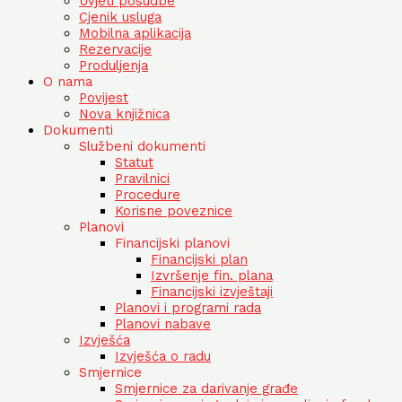
Uvjeti posudbe
Cjenik usluga
Mobilna aplikacija
Rezervacije
Produljenja
O nama
Povijest
Nova knjižnica
Dokumenti
Službeni dokumenti
Statut
Pravilnici
Procedure
Korisne poveznice
Planovi
Financijski planovi
Financijski plan
Izvršenje fin. plana
Financijski izvještaji
Planovi i programi rada
Planovi nabave
Izvješća
Izvješća o radu
Smjernice
Smjernice za darivanje građe