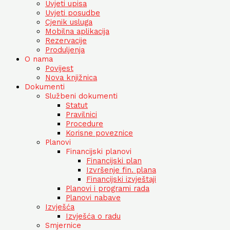
Uvjeti upisa
Uvjeti posudbe
Cjenik usluga
Mobilna aplikacija
Rezervacije
Produljenja
O nama
Povijest
Nova knjižnica
Dokumenti
Službeni dokumenti
Statut
Pravilnici
Procedure
Korisne poveznice
Planovi
Financijski planovi
Financijski plan
Izvršenje fin. plana
Financijski izvještaji
Planovi i programi rada
Planovi nabave
Izvješća
Izvješća o radu
Smjernice