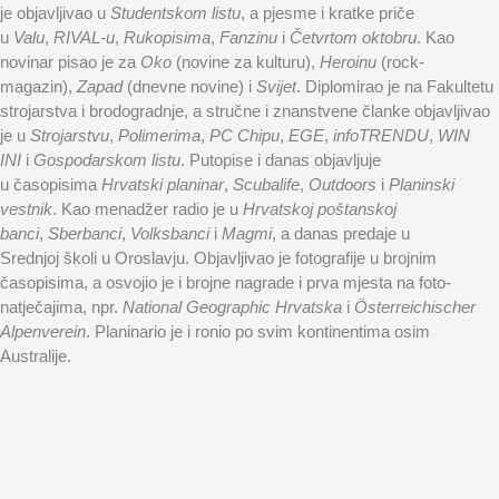
je objavljivao u
Studentskom listu
, a pjesme i kratke priče
u
Valu
,
RIVAL-u
,
Rukopisima
,
Fanzinu
i
Četvrtom oktobru
. Kao
novinar pisao je za
Oko
(novine za kulturu),
Heroinu
(rock-
magazin),
Zapad
(dnevne novine) i
Svijet
. Diplomirao je na Fakultetu
strojarstva i brodogradnje, a stručne i znanstvene članke objavljivao
je u
Strojarstvu
,
Polimerima
,
PC Chipu
,
EGE
,
infoTRENDU
,
WIN
INI
i
Gospodarskom listu
. Putopise i danas objavljuje
u časopisima
Hrvatski planinar
,
Scubalife
,
Outdoors
i
Planinski
vestnik
. Kao menadžer radio je u
Hrvatskoj poštanskoj
banci
,
Sberbanci
,
Volksbanci
i
Magmi
, a danas predaje u
Srednjoj školi u Oroslavju. Objavljivao je fotografije u brojnim
časopisima, a osvojio je i brojne nagrade i prva mjesta na foto-
natječajima, npr.
National Geographic Hrvatska
i
Österreichischer
Alpenverein
. Planinario je i ronio po svim kontinentima osim
Australije.