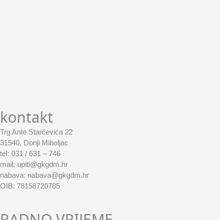
kontakt
Trg Ante Starčevića 22
31540, Donji Miholjac
tel: 031 / 631 – 746
mail: upiti@gkgdm.hr
nabava: nabava@gkgdm.hr
OIB: 78158720785
RADNO VRIJEME