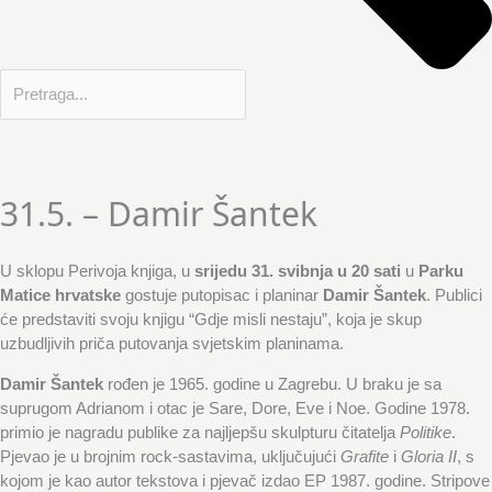
31.5. – Damir Šantek
U sklopu Perivoja knjiga, u
srijedu 31. svibnja u 20 sati
u
Parku
Matice hrvatske
gostuje putopisac i planinar
Damir Šantek
. Publici
će predstaviti svoju knjigu “Gdje misli nestaju”, koja je skup
uzbudljivih priča putovanja svjetskim planinama.
Damir Šantek
rođen je 1965. godine u Zagrebu. U braku je sa
suprugom Adrianom i otac je Sare, Dore, Eve i Noe. Godine 1978.
primio je nagradu publike za najljepšu skulpturu čitatelja
Politike
.
Pjevao je u brojnim rock-sastavima, uključujući
Grafite
i
Gloria II
, s
kojom je kao autor tekstova i pjevač izdao EP 1987. godine. Stripove