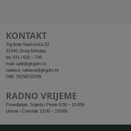
KONTAKT
Trg Ante Starčevića 22
31540, Donji Miholjac
tel: 031 / 631 – 746
mail: upiti@gkgdm.hr
nabava: nabava@gkgdm.hr
OIB: 78158720785
RADNO VRIJEME
Ponedjeljak, Srijeda i Petak 8:00 – 15:00h
Utorak i Četvrtak 13:00 – 19:00h