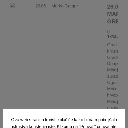
26.05. –
MARK
GREGU
18/05/2026
Gradska
knjižnica
Grada
Donjeg
Miholjca u
suradnji s
Ogrankom
Matice
hrvatke Don
Miholjac
poziva...
Ova web stranica koristi kolačiće kako bi Vam poboljšala
27.5. –
iskustva korištenja iste. Klikoma na "Prihvati" prihvaćate