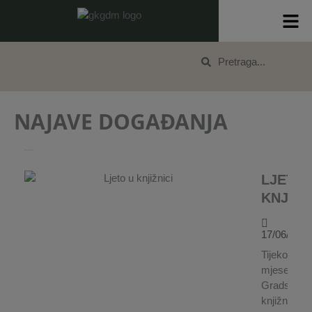
Skip
content
to
content
Search
Search
NAJAVE DOGAĐANJA
Najave događanja
LJETO 
KNJIŽN
17/06/2026
Tijekom lje
mjeseci
Gradska
knjižnica