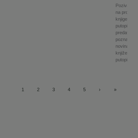
Pozivamo 
na promoci
knjige i
putopisno
predavanje
poznatog
novinara,
književnika
putopisca..
1
2
3
4
5
›
»