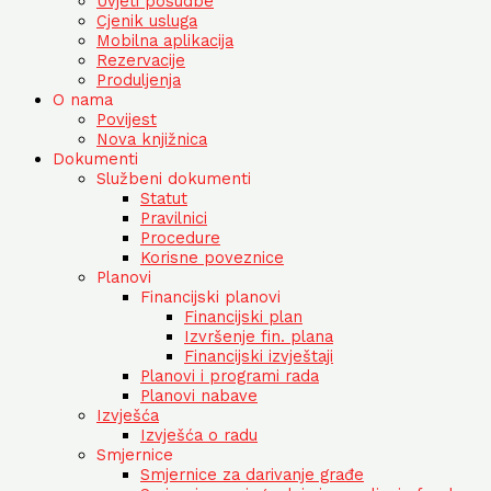
Uvjeti posudbe
Cjenik usluga
Mobilna aplikacija
Rezervacije
Produljenja
O nama
Povijest
Nova knjižnica
Dokumenti
Službeni dokumenti
Statut
Pravilnici
Procedure
Korisne poveznice
Planovi
Financijski planovi
Financijski plan
Izvršenje fin. plana
Financijski izvještaji
Planovi i programi rada
Planovi nabave
Izvješća
Izvješća o radu
Smjernice
Smjernice za darivanje građe