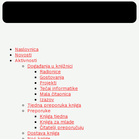
Naslovnica
Novosti
Aktivnosti
Događanja u knjižnici
Radionice
Gostovanja
Projekti
Tečaj informatike
Mala čitaonica
Izazov
Tjedna preporuka knjiga
Preporuke
Knjiga tjedna
Knjiga za mlade
Čitatelji preporučuju
Dostava knjiga
Noć knjige