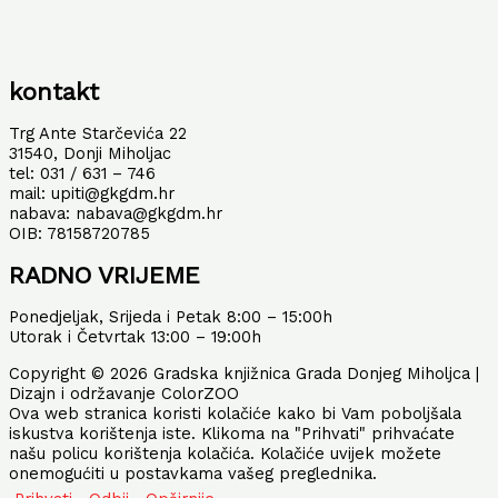
kontakt
Trg Ante Starčevića 22
31540, Donji Miholjac
tel: 031 / 631 – 746
mail: upiti@gkgdm.hr
nabava: nabava@gkgdm.hr
OIB: 78158720785
RADNO VRIJEME
Ponedjeljak, Srijeda i Petak 8:00 – 15:00h
Utorak i Četvrtak 13:00 – 19:00h
Copyright © 2026 Gradska knjižnica Grada Donjeg Miholjca |
Dizajn i održavanje ColorZOO
Ova web stranica koristi kolačiće kako bi Vam poboljšala
iskustva korištenja iste. Klikoma na "Prihvati" prihvaćate
našu policu korištenja kolačića. Kolačiće uvijek možete
onemogućiti u postavkama vašeg preglednika.