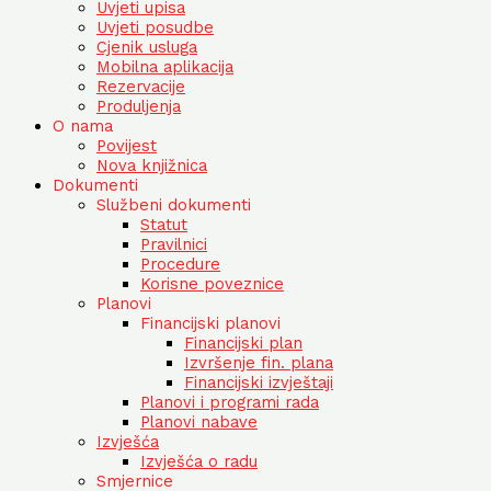
Uvjeti upisa
Uvjeti posudbe
Cjenik usluga
Mobilna aplikacija
Rezervacije
Produljenja
O nama
Povijest
Nova knjižnica
Dokumenti
Službeni dokumenti
Statut
Pravilnici
Procedure
Korisne poveznice
Planovi
Financijski planovi
Financijski plan
Izvršenje fin. plana
Financijski izvještaji
Planovi i programi rada
Planovi nabave
Izvješća
Izvješća o radu
Smjernice