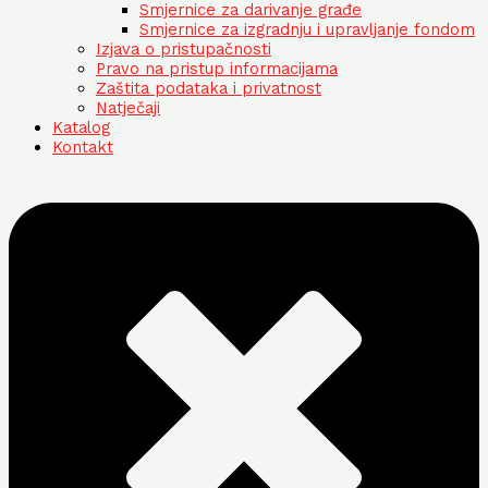
Smjernice za darivanje građe
Smjernice za izgradnju i upravljanje fondom
Izjava o pristupačnosti
Pravo na pristup informacijama
Zaštita podataka i privatnost
Natječaji
Katalog
Kontakt