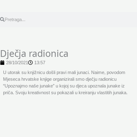
Search
Search
Dječja radionica
28/10/2021
13:57
U utorak su knjižnicu došli pravi mali junaci. Naime, povodom
Mjeseca hrvatske knjige organizirali smo dječju radionicu
“Upoznajmo naše junake” u kojoj su djeca upoznala junake iz
priča. Svoju kreativnost su pokazali u kreiranju vlastitih junaka.