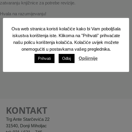
zatvaranju knjižnice za potrebe revizije.
Hvala na razumijevanju!
Ova web stranica koristi kolačiće kako bi Vam poboljšala
iskustva korištenja iste. Klikoma na "Prihvati" prihvaćate
našu policu korištenja kolačića. Kolačiće uvijek možete
onemogućiti u postavkama vašeg preglednika.
Opširnije
Prihvati
Odbij
KONTAKT
Trg Ante Starčevića 22
31540, Donji Miholjac