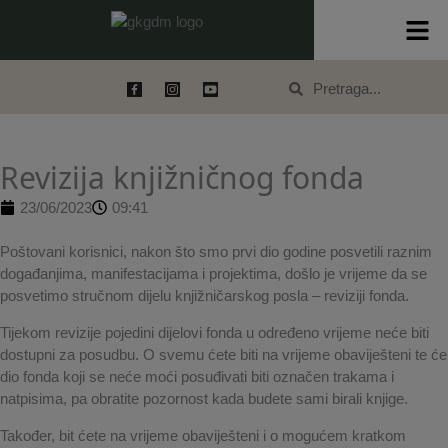
Skip
content
to
content
Search
Search
Revizija knjižničnog fonda
23/06/2023
09:41
Poštovani korisnici, nakon što smo prvi dio godine posvetili raznim
događanjima, manifestacijama i projektima, došlo je vrijeme da se
posvetimo stručnom dijelu knjižničarskog posla – reviziji fonda.
Tijekom revizije pojedini dijelovi fonda u određeno vrijeme neće biti
dostupni za posudbu. O svemu ćete biti na vrijeme obaviješteni te će
dio fonda koji se neće moći posuđivati biti označen trakama i
natpisima, pa obratite pozornost kada budete sami birali knjige.
Također, bit ćete na vrijeme obaviješteni i o mogućem kratkom