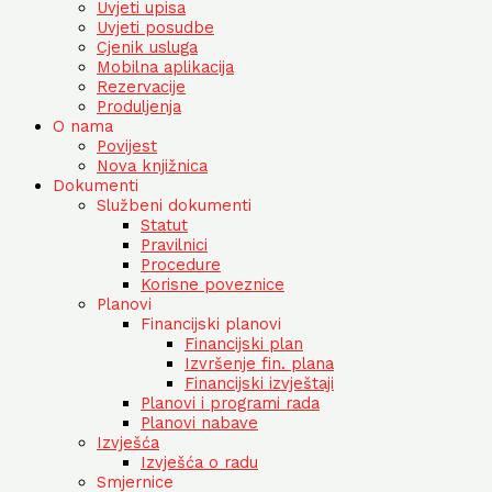
Uvjeti upisa
Uvjeti posudbe
Cjenik usluga
Mobilna aplikacija
Rezervacije
Produljenja
O nama
Povijest
Nova knjižnica
Dokumenti
Službeni dokumenti
Statut
Pravilnici
Procedure
Korisne poveznice
Planovi
Financijski planovi
Financijski plan
Izvršenje fin. plana
Financijski izvještaji
Planovi i programi rada
Planovi nabave
Izvješća
Izvješća o radu
Smjernice