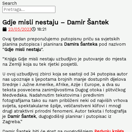
Search
Gdje misli nestaju – Damir Šantek
23/05/2023
18:21
Ovaj tjedan preporučujemo putopisnu priču sa svjetskih
planina putopisca i planinara
Damira Šanteka
pod nazivom
“
Gdje misli nestaju
“.
“Knjiga Gdje misli nestaju uzbudljivo je putovanje do mjesta
na Zemlji koja su tek rijetki posjetili.
U ovoj uzbudljivoj zbirci koja se sastoji od 34 putopisa autor
nas upoznaje s ljepotama brojnih manje dostupnih dijelova
Srednje i Južne Amerike, Afrike, Azije i Europe, a dva su
teksta posvećena zanimljivostima Dugog otoka i plitvičkog
Medveđaka. Nadahnutim tekstovima i predivnim
fotografijama tako su nam približeni neki od najviših vrhova
svijeta, spektakularne špilje, veličanstveni klifovi i mnogi
drugi atraktivni prirodni fenomeni. Autor teksta i fotografija
je
Damir Šantek
, dugogodišnji planinar i putopisac iz
Zagreba.”
Damir Šantek biti će gost na ovogodišnjem
Perivoju knjiga