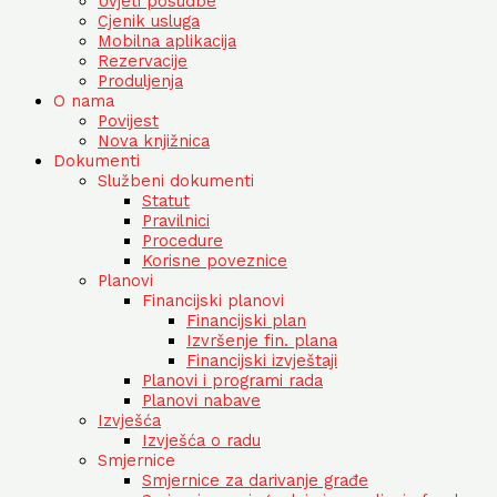
Uvjeti posudbe
Cjenik usluga
Mobilna aplikacija
Rezervacije
Produljenja
O nama
Povijest
Nova knjižnica
Dokumenti
Službeni dokumenti
Statut
Pravilnici
Procedure
Korisne poveznice
Planovi
Financijski planovi
Financijski plan
Izvršenje fin. plana
Financijski izvještaji
Planovi i programi rada
Planovi nabave
Izvješća
Izvješća o radu
Smjernice
Smjernice za darivanje građe