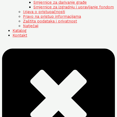
Smjernice za darivanje građe
Smjernice za izgradnju i upravljanje fondom
Izjava o pristupačnosti
Pravo na pristup informacijama
Zaštita podataka i privatnost
Natječaji
Katalog
Kontakt