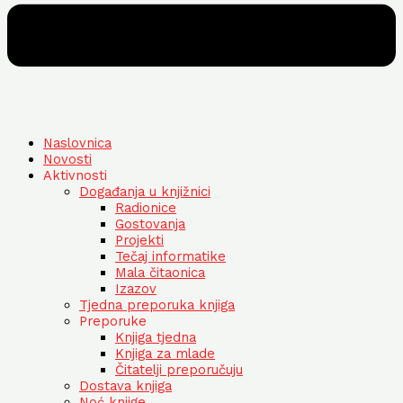
Naslovnica
Novosti
Aktivnosti
Događanja u knjižnici
Radionice
Gostovanja
Projekti
Tečaj informatike
Mala čitaonica
Izazov
Tjedna preporuka knjiga
Preporuke
Knjiga tjedna
Knjiga za mlade
Čitatelji preporučuju
Dostava knjiga
Noć knjige