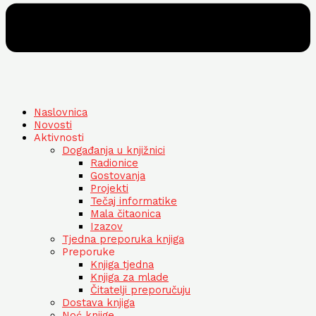
Naslovnica
Novosti
Aktivnosti
Događanja u knjižnici
Radionice
Gostovanja
Projekti
Tečaj informatike
Mala čitaonica
Izazov
Tjedna preporuka knjiga
Preporuke
Knjiga tjedna
Knjiga za mlade
Čitatelji preporučuju
Dostava knjiga
Noć knjige