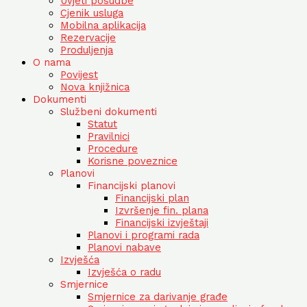
Uvjeti posudbe
Cjenik usluga
Mobilna aplikacija
Rezervacije
Produljenja
O nama
Povijest
Nova knjižnica
Dokumenti
Službeni dokumenti
Statut
Pravilnici
Procedure
Korisne poveznice
Planovi
Financijski planovi
Financijski plan
Izvršenje fin. plana
Financijski izvještaji
Planovi i programi rada
Planovi nabave
Izvješća
Izvješća o radu
Smjernice
Smjernice za darivanje građe