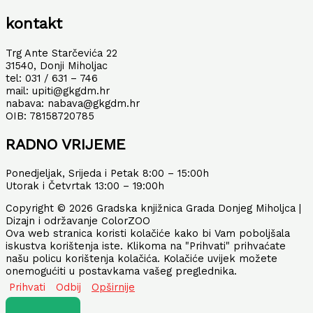
kontakt
Trg Ante Starčevića 22
31540, Donji Miholjac
tel: 031 / 631 – 746
mail: upiti@gkgdm.hr
nabava: nabava@gkgdm.hr
OIB: 78158720785
RADNO VRIJEME
Ponedjeljak, Srijeda i Petak 8:00 – 15:00h
Utorak i Četvrtak 13:00 – 19:00h
Copyright © 2026 Gradska knjižnica Grada Donjeg Miholjca |
Dizajn i održavanje ColorZOO
Ova web stranica koristi kolačiće kako bi Vam poboljšala
iskustva korištenja iste. Klikoma na "Prihvati" prihvaćate
našu policu korištenja kolačića. Kolačiće uvijek možete
onemogućiti u postavkama vašeg preglednika.
Prihvati
Odbij
Opširnije