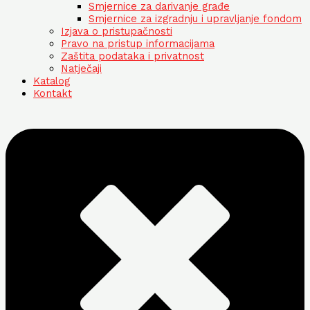
Smjernice za darivanje građe
Smjernice za izgradnju i upravljanje fondom
Izjava o pristupačnosti
Pravo na pristup informacijama
Zaštita podataka i privatnost
Natječaji
Katalog
Kontakt