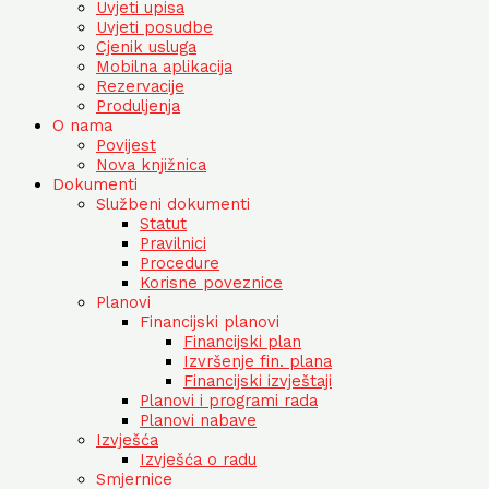
Uvjeti upisa
Uvjeti posudbe
Cjenik usluga
Mobilna aplikacija
Rezervacije
Produljenja
O nama
Povijest
Nova knjižnica
Dokumenti
Službeni dokumenti
Statut
Pravilnici
Procedure
Korisne poveznice
Planovi
Financijski planovi
Financijski plan
Izvršenje fin. plana
Financijski izvještaji
Planovi i programi rada
Planovi nabave
Izvješća
Izvješća o radu
Smjernice