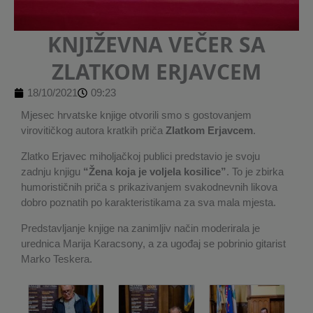
KNJIŽEVNA VEČER SA
ZLATKOM ERJAVCEM
18/10/2021
09:23
Mjesec hrvatske knjige otvorili smo s gostovanjem
virovitičkog autora kratkih priča
Zlatkom Erjavcem
.
Zlatko Erjavec miholjačkoj publici predstavio je svoju
zadnju knjigu
“Žena koja je voljela kosilice”
. To je zbirka
humorističnih priča s prikazivanjem svakodnevnih likova
dobro poznatih po karakteristikama za sva mala mjesta.
Predstavljanje knjige na zanimljiv način moderirala je
urednica Marija Karacsony, a za ugođaj se pobrinio gitarist
Marko Teskera.