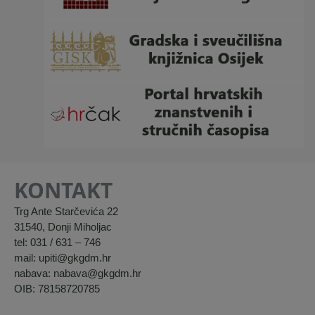
KONTAKT
Trg Ante Starčevića 22
31540, Donji Miholjac
tel: 031 / 631 – 746
mail: upiti@gkgdm.hr
nabava: nabava@gkgdm.hr
OIB: 78158720785