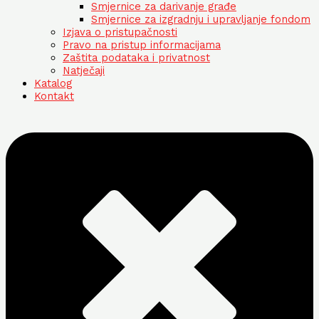
Smjernice za darivanje građe
Smjernice za izgradnju i upravljanje fondom
Izjava o pristupačnosti
Pravo na pristup informacijama
Zaštita podataka i privatnost
Natječaji
Katalog
Kontakt