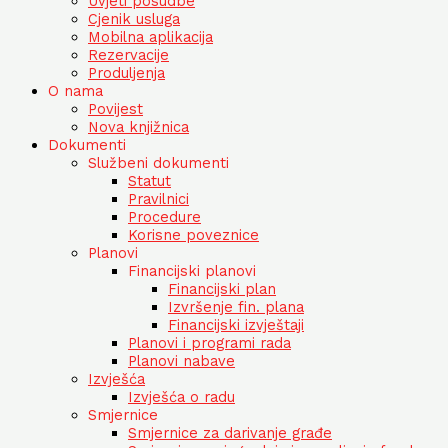
Uvjeti posudbe
Cjenik usluga
Mobilna aplikacija
Rezervacije
Produljenja
O nama
Povijest
Nova knjižnica
Dokumenti
Službeni dokumenti
Statut
Pravilnici
Procedure
Korisne poveznice
Planovi
Financijski planovi
Financijski plan
Izvršenje fin. plana
Financijski izvještaji
Planovi i programi rada
Planovi nabave
Izvješća
Izvješća o radu
Smjernice
Smjernice za darivanje građe