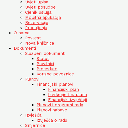
Uvjeti upisa
Uvjeti posudbe
Cjenik usluga
Mobilna aplikacija
Rezervacije
Produljenja
O nama
Povijest
Nova knjižnica
Dokumenti
Službeni dokumenti
Statut
Pravilnici
Procedure
Korisne poveznice
Planovi
Financijski planovi
Financijski plan
Izvršenje fin. plana
Financijski izvještaji
Planovi i programi rada
Planovi nabave
Izvješća
Izvješća o radu
Smjernice