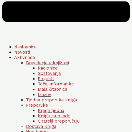
Naslovnica
Novosti
Aktivnosti
Događanja u knjižnici
Radionice
Gostovanja
Projekti
Tečaj informatike
Mala čitaonica
Izazov
Tjedna preporuka knjiga
Preporuke
Knjiga tjedna
Knjiga za mlade
Čitatelji preporučuju
Dostava knjiga
Noć knjige