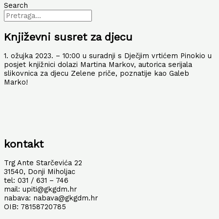
Search
Književni susret za djecu
1. ožujka 2023. – 10:00 u suradnji s Dječjim vrtićem Pinokio u
posjet knjižnici dolazi Martina Markov, autorica serijala
slikovnica za djecu Zelene priče, poznatije kao Galeb
Marko!
kontakt
Trg Ante Starčevića 22
31540, Donji Miholjac
tel: 031 / 631 – 746
mail: upiti@gkgdm.hr
nabava: nabava@gkgdm.hr
OIB: 78158720785