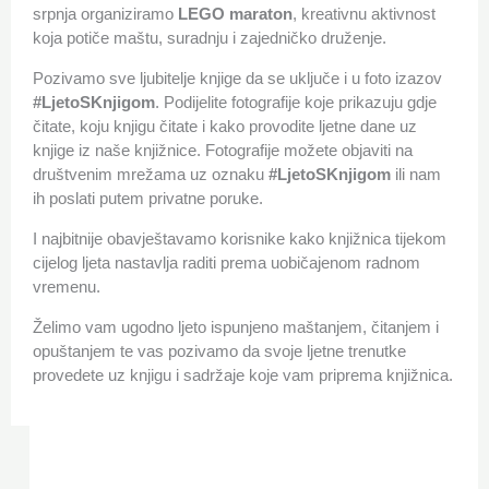
srpnja organiziramo
LEGO maraton
, kreativnu aktivnost
koja potiče maštu, suradnju i zajedničko druženje.
Pozivamo sve ljubitelje knjige da se uključe i u foto izazov
#LjetoSKnjigom
. Podijelite fotografije koje prikazuju gdje
čitate, koju knjigu čitate i kako provodite ljetne dane uz
knjige iz naše knjižnice. Fotografije možete objaviti na
društvenim mrežama uz oznaku
#LjetoSKnjigom
ili nam
ih poslati putem privatne poruke.
I najbitnije obavještavamo korisnike kako knjižnica tijekom
cijelog ljeta nastavlja raditi prema uobičajenom radnom
vremenu.
Želimo vam ugodno ljeto ispunjeno maštanjem, čitanjem i
opuštanjem te vas pozivamo da svoje ljetne trenutke
provedete uz knjigu i sadržaje koje vam priprema knjižnica.