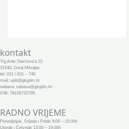
kontakt
Trg Ante Starčevića 22
31540, Donji Miholjac
tel: 031 / 631 – 746
mail: upiti@gkgdm.hr
nabava: nabava@gkgdm.hr
OIB: 78158720785
RADNO VRIJEME
Ponedjeljak, Srijeda i Petak 8:00 – 15:00h
Utorak i Četvrtak 13:00 – 19:00h