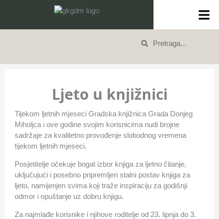
Skip
content
to
content
Search
Search
Ljeto u knjižnici
Tijekom ljetnih mjeseci Gradska knjižnica Grada Donjeg
Miholjca i ove godine svojim korisnicima nudi brojne
sadržaje za kvalitetno provođenje slobodnog vremena
tijekom ljetnih mjeseci.
Posjetitelje očekuje bogat izbor knjiga za ljetno čitanje,
uključujući i posebno pripremljen stalni postav knjiga za
ljeto, namijenjen svima koji traže inspiraciju za godišnji
odmor i opuštanje uz dobru knjigu.
Za najmlađe korisnike i njihove roditelje od 23. lipnja do 3.