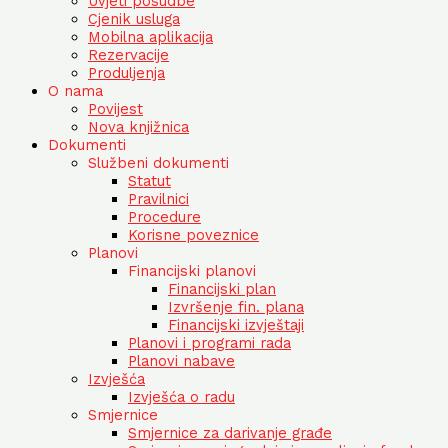
Uvjeti posudbe
Cjenik usluga
Mobilna aplikacija
Rezervacije
Produljenja
O nama
Povijest
Nova knjižnica
Dokumenti
Službeni dokumenti
Statut
Pravilnici
Procedure
Korisne poveznice
Planovi
Financijski planovi
Financijski plan
Izvršenje fin. plana
Financijski izvještaji
Planovi i programi rada
Planovi nabave
Izvješća
Izvješća o radu
Smjernice
Smjernice za darivanje građe