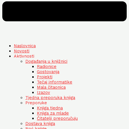
Naslovnica
Novosti
Aktivnosti
Događanja u knjižnici
Radionice
Gostovanja
Projekti
Tečaj informatike
Mala čitaonica
Izazov
Tjedna preporuka knjiga
Preporuke
Knjiga tjedna
Knjiga za mlade
Čitatelji preporučuju
Dostava knjiga
Noć knjige