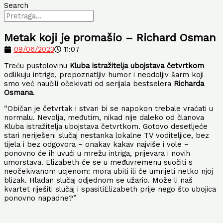
Search
Metak koji je promašio – Richard Osman
09/06/2023
11:07
Treću pustolovinu
Kluba istražitelja ubojstava četvrtkom
odlikuju intrige, prepoznatljiv humor i neodoljiv šarm koji
smo već naučili očekivati od serijala bestselera
Richarda
Osmana
.
“Običan je četvrtak i stvari bi se napokon trebale vraćati u
normalu. Nevolja, međutim, nikad nije daleko od članova
Kluba istražitelja ubojstava četvrtkom. Gotovo desetljeće
stari neriješeni slučaj nestanka lokalne TV voditeljice, bez
tijela i bez odgovora – onakav kakav najviše i vole –
ponovno će ih uvući u mrežu intriga, prijevara i novih
umorstava. Elizabeth će se u međuvremenu suočiti s
neočekivanom ucjenom: mora ubiti ili će umrijeti netko njoj
blizak. Hladan slučaj odjednom se užario. Može li naš
kvartet riješiti slučaj i spasitiElizabeth prije nego što ubojica
ponovno napadne?”