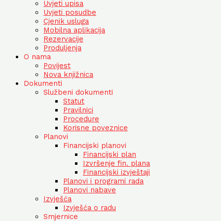
Uvjeti upisa
Uvjeti posudbe
Cjenik usluga
Mobilna aplikacija
Rezervacije
Produljenja
O nama
Povijest
Nova knjižnica
Dokumenti
Službeni dokumenti
Statut
Pravilnici
Procedure
Korisne poveznice
Planovi
Financijski planovi
Financijski plan
Izvršenje fin. plana
Financijski izvještaji
Planovi i programi rada
Planovi nabave
Izvješća
Izvješća o radu
Smjernice