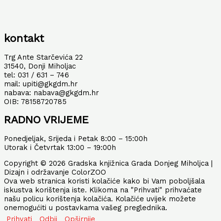
kontakt
Trg Ante Starčevića 22
31540, Donji Miholjac
tel: 031 / 631 – 746
mail: upiti@gkgdm.hr
nabava: nabava@gkgdm.hr
OIB: 78158720785
RADNO VRIJEME
Ponedjeljak, Srijeda i Petak 8:00 – 15:00h
Utorak i Četvrtak 13:00 – 19:00h
Copyright © 2026 Gradska knjižnica Grada Donjeg Miholjca |
Dizajn i održavanje ColorZOO
Ova web stranica koristi kolačiće kako bi Vam poboljšala
iskustva korištenja iste. Klikoma na "Prihvati" prihvaćate
našu policu korištenja kolačića. Kolačiće uvijek možete
onemogućiti u postavkama vašeg preglednika.
Prihvati
Odbij
Opširnije