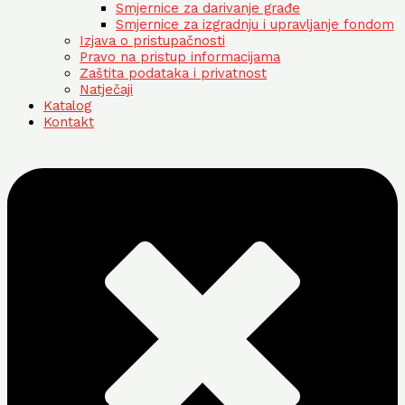
Smjernice za darivanje građe
Smjernice za izgradnju i upravljanje fondom
Izjava o pristupačnosti
Pravo na pristup informacijama
Zaštita podataka i privatnost
Natječaji
Katalog
Kontakt