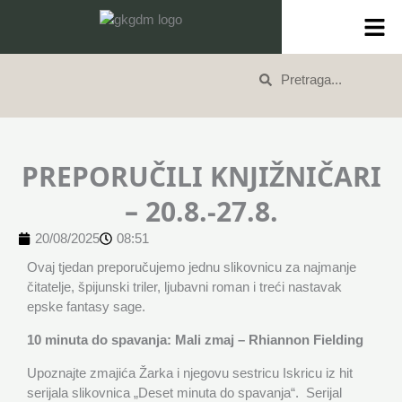
Skip
content
to
content
Search
Search
PREPORUČILI KNJIŽNIČARI
– 20.8.-27.8.
20/08/2025
08:51
Ovaj tjedan preporučujemo jednu slikovnicu za najmanje
čitatelje, špijunski triler, ljubavni roman i treći nastavak
epske fantasy sage.
10 minuta do spavanja: Mali zmaj – Rhiannon Fielding
Upoznajte zmajića Žarka i njegovu sestricu Iskricu iz hit
serijala slikovnica „Deset minuta do spavanja“. Serijal