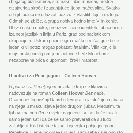
i bogatog biznismena, siromašni ribič mušičar, modna
dizajnerica siroče i zapanjujuće lijepa mačevalica. Svatko
od njih odluči se odazvati pozivu iz vlastitih tajnih razloga.
Odmah se zbliže, a grupa dobiva kodno ime: Vilin konjic.
Ubrzo nakon obuke, preuzevši lažne identitete, ubačeni su
iza neprijateljskih linija u Pariz, grad pod nacističkom
okupacijom. Uskoro počinje igra mačke i miša, gdje bi se
jedan krivi potez mogao pokazati fatalnim. Vilin konjic je
majstorski podvig omiljene autorice Leile Meacham:
nezaboravna priča o upornosti, žrtvi i hrabrosti.
U potrazi za Pepeljugom – Colleen Hoover
U potrazi za Pepeljugom
novela je koja se likovima
nadovezuje na roman
Colleen Hoover
Bez nade
.
Osamnaestogodišnji Daniel i djevojka koja slučajno nabasa
na njega u mraku izjave jedno drugom ljubav. Međutim, ta
ljubav ima određene uvjete: dogovorili su se da će trajati
samo jedan sat i da će se samo pretvarati da su ludo
zaljubljeni. Kad istekne taj sat i djevojka pobjegne poput
Pepeljuge, Daniel pokušava uvjeriti sam sebe da je ono što