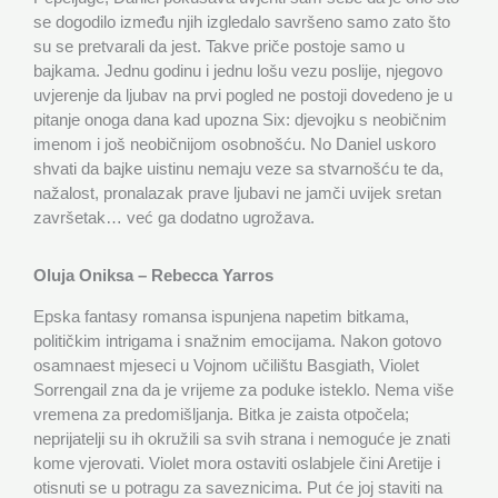
se dogodilo između njih izgledalo savršeno samo zato što
su se pretvarali da jest. Takve priče postoje samo u
bajkama. Jednu godinu i jednu lošu vezu poslije, njegovo
uvjerenje da ljubav na prvi pogled ne postoji dovedeno je u
pitanje onoga dana kad upozna Six: djevojku s neobičnim
imenom i još neobičnijom osobnošću. No Daniel uskoro
shvati da bajke uistinu nemaju veze sa stvarnošću te da,
nažalost, pronalazak prave ljubavi ne jamči uvijek sretan
završetak… već ga dodatno ugrožava.
Oluja Oniksa – Rebecca Yarros
Epska fantasy romansa ispunjena napetim bitkama,
političkim intrigama i snažnim emocijama. Nakon gotovo
osamnaest mjeseci u Vojnom učilištu Basgiath, Violet
Sorrengail zna da je vrijeme za poduke isteklo. Nema više
vremena za predomišljanja. Bitka je zaista otpočela;
neprijatelji su ih okružili sa svih strana i nemoguće je znati
kome vjerovati. Violet mora ostaviti oslabjele čini Aretije i
otisnuti se u potragu za saveznicima. Put će joj staviti na