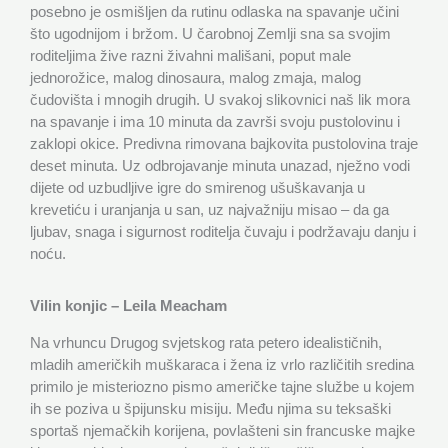
posebno je osmišljen da rutinu odlaska na spavanje učini
što ugodnijom i bržom. U čarobnoj Zemlji sna sa svojim
roditeljima žive razni živahni mališani, poput male
jednorožice, malog dinosaura, malog zmaja, malog
čudovišta i mnogih drugih. U svakoj slikovnici naš lik mora
na spavanje i ima 10 minuta da završi svoju pustolovinu i
zaklopi okice. Predivna rimovana bajkovita pustolovina traje
deset minuta. Uz odbrojavanje minuta unazad, nježno vodi
dijete od uzbudljive igre do smirenog ušuškavanja u
krevetiću i uranjanja u san, uz najvažniju misao – da ga
ljubav, snaga i sigurnost roditelja čuvaju i podržavaju danju i
noću.
Vilin konjic – Leila Meacham
Na vrhuncu Drugog svjetskog rata petero idealističnih,
mladih američkih muškaraca i žena iz vrlo različitih sredina
primilo je misteriozno pismo američke tajne službe u kojem
ih se poziva u špijunsku misiju. Među njima su teksaški
sportaš njemačkih korijena, povlašteni sin francuske majke