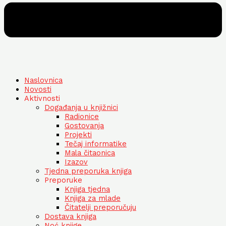
Naslovnica
Novosti
Aktivnosti
Događanja u knjižnici
Radionice
Gostovanja
Projekti
Tečaj informatike
Mala čitaonica
Izazov
Tjedna preporuka knjiga
Preporuke
Knjiga tjedna
Knjiga za mlade
Čitatelji preporučuju
Dostava knjiga
Noć knjige