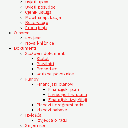
Uvjeti upisa
Uvjeti posudbe
Cjenik usluga
Mobilna aplikacija
Rezervacije
Produljenja
O nama
Povijest
Nova knjižnica
Dokumenti
Službeni dokumenti
Statut
Pravilnici
Procedure
Korisne poveznice
Planovi
Financijski planovi
Financijski plan
Izvršenje fin. plana
Financijski izvještaji
Planovi i programi rada
Planovi nabave
Izvješća
Izvješća o radu
Smjernice