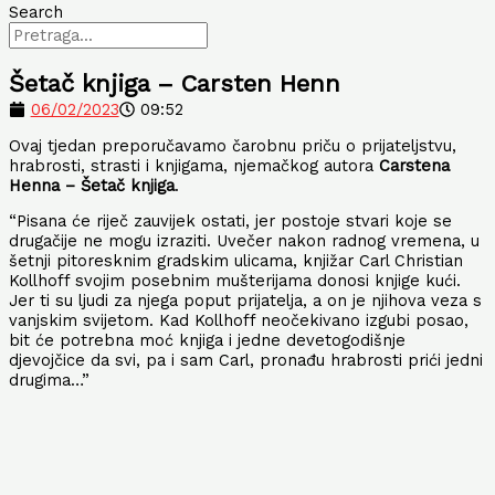
Search
Šetač knjiga – Carsten Henn
06/02/2023
09:52
Ovaj tjedan preporučavamo čarobnu priču o prijateljstvu,
hrabrosti, strasti i knjigama, njemačkog autora
Carstena
Henna – Šetač knjiga
.
“Pisana će riječ zauvijek ostati, jer postoje stvari koje se
drugačije ne mogu izraziti. Uvečer nakon radnog vremena, u
šetnji pitoresknim gradskim ulicama, knjižar Carl Christian
Kollhoff svojim posebnim mušterijama donosi knjige kući.
Jer ti su ljudi za njega poput prijatelja, a on je njihova veza s
vanjskim svijetom. Kad Kollhoff neočekivano izgubi posao,
bit će potrebna moć knjiga i jedne devetogodišnje
djevojčice da svi, pa i sam Carl, pronađu hrabrosti prići jedni
drugima…”