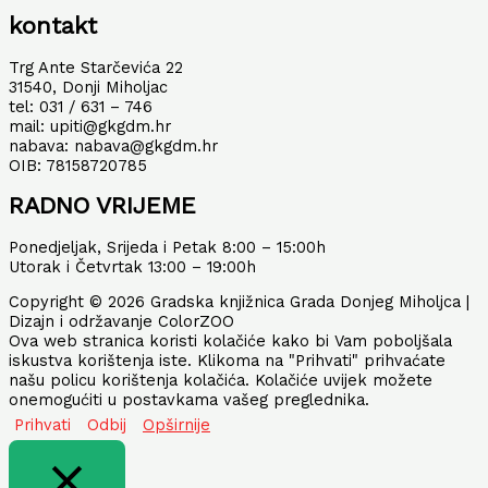
kontakt
Trg Ante Starčevića 22
31540, Donji Miholjac
tel: 031 / 631 – 746
mail: upiti@gkgdm.hr
nabava: nabava@gkgdm.hr
OIB: 78158720785
RADNO VRIJEME
Ponedjeljak, Srijeda i Petak 8:00 – 15:00h
Utorak i Četvrtak 13:00 – 19:00h
Copyright © 2026 Gradska knjižnica Grada Donjeg Miholjca |
Dizajn i održavanje ColorZOO
Ova web stranica koristi kolačiće kako bi Vam poboljšala
iskustva korištenja iste. Klikoma na "Prihvati" prihvaćate
našu policu korištenja kolačića. Kolačiće uvijek možete
onemogućiti u postavkama vašeg preglednika.
Prihvati
Odbij
Opširnije