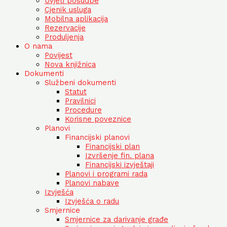
Uvjeti posudbe
Cjenik usluga
Mobilna aplikacija
Rezervacije
Produljenja
O nama
Povijest
Nova knjižnica
Dokumenti
Službeni dokumenti
Statut
Pravilnici
Procedure
Korisne poveznice
Planovi
Financijski planovi
Financijski plan
Izvršenje fin. plana
Financijski izvještaji
Planovi i programi rada
Planovi nabave
Izvješća
Izvješća o radu
Smjernice
Smjernice za darivanje građe