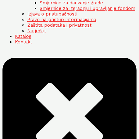
Smjernice za darivanje građe
Smjernice za izgradnju i upravljanje fondom
Izjava o pristupačnosti
Pravo na pristup informacijama
Zaštita podataka i privatnost
Natječaji
Katalog
Kontakt