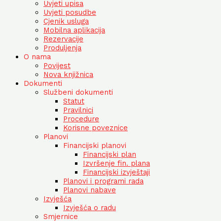
Uvjeti upisa
Uvjeti posudbe
Cjenik usluga
Mobilna aplikacija
Rezervacije
Produljenja
O nama
Povijest
Nova knjižnica
Dokumenti
Službeni dokumenti
Statut
Pravilnici
Procedure
Korisne poveznice
Planovi
Financijski planovi
Financijski plan
Izvršenje fin. plana
Financijski izvještaji
Planovi i programi rada
Planovi nabave
Izvješća
Izvješća o radu
Smjernice