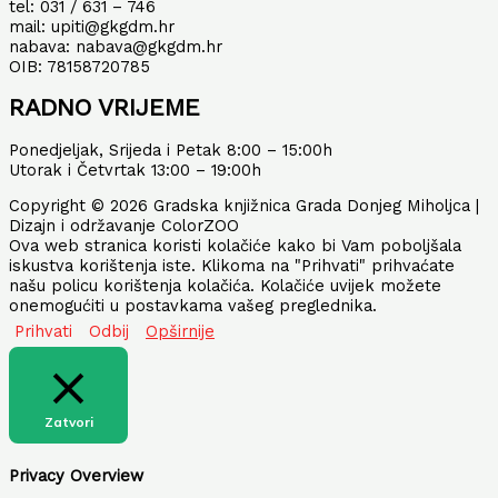
tel: 031 / 631 – 746
mail: upiti@gkgdm.hr
nabava: nabava@gkgdm.hr
OIB: 78158720785
RADNO VRIJEME
Ponedjeljak, Srijeda i Petak 8:00 – 15:00h
Utorak i Četvrtak 13:00 – 19:00h
Copyright © 2026 Gradska knjižnica Grada Donjeg Miholjca |
Dizajn i održavanje ColorZOO
Ova web stranica koristi kolačiće kako bi Vam poboljšala
iskustva korištenja iste. Klikoma na "Prihvati" prihvaćate
našu policu korištenja kolačića. Kolačiće uvijek možete
onemogućiti u postavkama vašeg preglednika.
Prihvati
Odbij
Opširnije
Zatvori
Privacy Overview