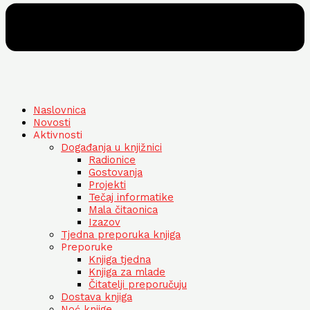
Naslovnica
Novosti
Aktivnosti
Događanja u knjižnici
Radionice
Gostovanja
Projekti
Tečaj informatike
Mala čitaonica
Izazov
Tjedna preporuka knjiga
Preporuke
Knjiga tjedna
Knjiga za mlade
Čitatelji preporučuju
Dostava knjiga
Noć knjige