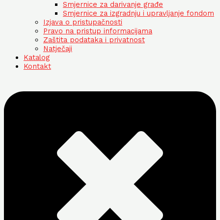
Smjernice za darivanje građe
Smjernice za izgradnju i upravljanje fondom
Izjava o pristupačnosti
Pravo na pristup informacijama
Zaštita podataka i privatnost
Natječaji
Katalog
Kontakt