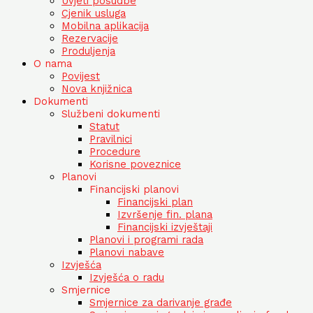
Uvjeti posudbe
Cjenik usluga
Mobilna aplikacija
Rezervacije
Produljenja
O nama
Povijest
Nova knjižnica
Dokumenti
Službeni dokumenti
Statut
Pravilnici
Procedure
Korisne poveznice
Planovi
Financijski planovi
Financijski plan
Izvršenje fin. plana
Financijski izvještaji
Planovi i programi rada
Planovi nabave
Izvješća
Izvješća o radu
Smjernice
Smjernice za darivanje građe