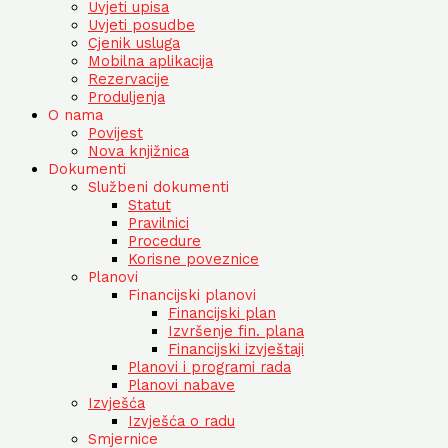
Uvjeti upisa
Uvjeti posudbe
Cjenik usluga
Mobilna aplikacija
Rezervacije
Produljenja
O nama
Povijest
Nova knjižnica
Dokumenti
Službeni dokumenti
Statut
Pravilnici
Procedure
Korisne poveznice
Planovi
Financijski planovi
Financijski plan
Izvršenje fin. plana
Financijski izvještaji
Planovi i programi rada
Planovi nabave
Izvješća
Izvješća o radu
Smjernice