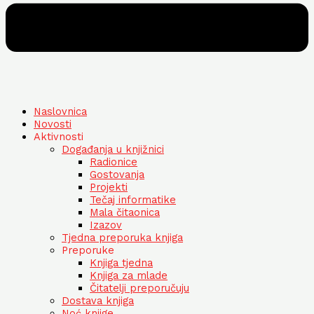
Naslovnica
Novosti
Aktivnosti
Događanja u knjižnici
Radionice
Gostovanja
Projekti
Tečaj informatike
Mala čitaonica
Izazov
Tjedna preporuka knjiga
Preporuke
Knjiga tjedna
Knjiga za mlade
Čitatelji preporučuju
Dostava knjiga
Noć knjige