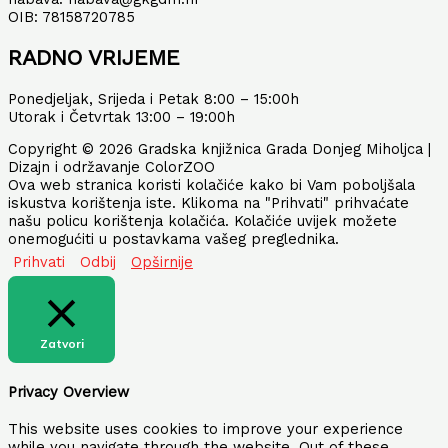
OIB: 78158720785
RADNO VRIJEME
Ponedjeljak, Srijeda i Petak 8:00 – 15:00h
Utorak i Četvrtak 13:00 – 19:00h
Copyright © 2026 Gradska knjižnica Grada Donjeg Miholjca |
Dizajn i održavanje ColorZOO
Ova web stranica koristi kolačiće kako bi Vam poboljšala
iskustva korištenja iste. Klikoma na "Prihvati" prihvaćate
našu policu korištenja kolačića. Kolačiće uvijek možete
onemogućiti u postavkama vašeg preglednika.
Prihvati
Odbij
Opširnije
Zatvori
Privacy Overview
This website uses cookies to improve your experience
while you navigate through the website. Out of these