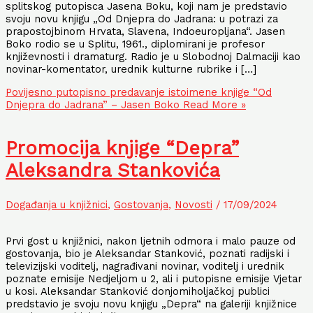
splitskog putopisca Jasena Boku, koji nam je predstavio
svoju novu knjigu „Od Dnjepra do Jadrana: u potrazi za
prapostojbinom Hrvata, Slavena, Indoeuropljana“. Jasen
Boko rodio se u Splitu, 1961., diplomirani je profesor
književnosti i dramaturg. Radio je u Slobodnoj Dalmaciji kao
novinar-komentator, urednik kulturne rubrike i […]
Povijesno putopisno predavanje istoimene knjige “Od
Dnjepra do Jadrana” – Jasen Boko
Read More »
Promocija knjige “Depra”
Aleksandra Stankovića
Događanja u knjižnici
,
Gostovanja
,
Novosti
/
17/09/2024
Prvi gost u knjižnici, nakon ljetnih odmora i malo pauze od
gostovanja, bio je Aleksandar Stanković, poznati radijski i
televizijski voditelj, nagrađivani novinar, voditelj i urednik
poznate emisije Nedjeljom u 2, ali i putopisne emisije Vjetar
u kosi. Aleksandar Stanković donjomiholjačkoj publici
predstavio je svoju novu knjigu „Depra“ na galeriji knjižnice