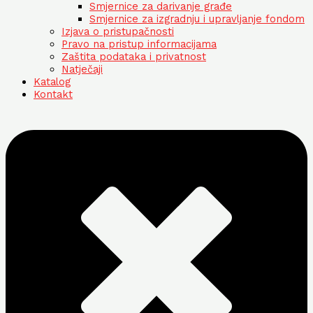
Smjernice za darivanje građe
Smjernice za izgradnju i upravljanje fondom
Izjava o pristupačnosti
Pravo na pristup informacijama
Zaštita podataka i privatnost
Natječaji
Katalog
Kontakt