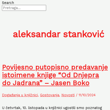
Search
aleksandar stanković
Povijesno putopisno predavanje
istoimene knjige “Od Dnjepra
do Jadrana” – Jasen Boko
Događanja u knjižnici
,
Gostovanja
,
Novosti
/
11/10/2024
U četvrtak, 10. listopada u knjižnici ugostili smo poznatog