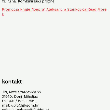
13. rujna. Kombinirajući prozne
Promocija knjige “Depra” Aleksandra Stankovića
Read More
»
kontakt
Trg Ante Starčevića 22
31540, Donji Miholjac
tel: 031 / 631 – 746
mail: upiti@gkgdm.hr
nabava: nabava@gkgdm.hr