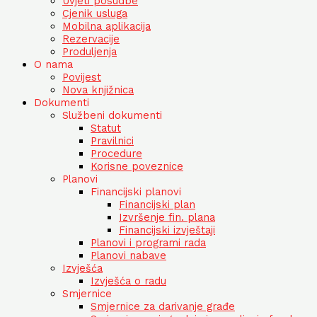
Uvjeti posudbe
Cjenik usluga
Mobilna aplikacija
Rezervacije
Produljenja
O nama
Povijest
Nova knjižnica
Dokumenti
Službeni dokumenti
Statut
Pravilnici
Procedure
Korisne poveznice
Planovi
Financijski planovi
Financijski plan
Izvršenje fin. plana
Financijski izvještaji
Planovi i programi rada
Planovi nabave
Izvješća
Izvješća o radu
Smjernice
Smjernice za darivanje građe