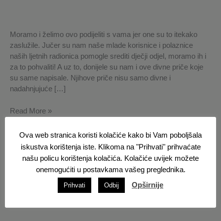
Moramo i želimo ovo podijeliti s vama jer one su to itekako
zaslužile. Jučer su nam naše mlade korisnice i polaznice
naših ljetnih radionica pomogle srediti dječji odjel, moramo ih i
za to pohvaliti! A uz to, donijele su nam i ove divne priče koje
su same napisale. Njihove priče nisu samo divne i
nadahnjujuće […]
Read More »
Ova web stranica koristi kolačiće kako bi Vam poboljšala
iskustva korištenja iste. Klikoma na "Prihvati" prihvaćate
našu policu korištenja kolačića. Kolačiće uvijek možete
onemogućiti u postavkama vašeg preglednika.
Opširnije
Prihvati
Odbij