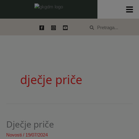
Skip
content
to
content
Search
Search
dječje priče
Dječje priče
Dječje
priče
Novosti
/
19/07/2024