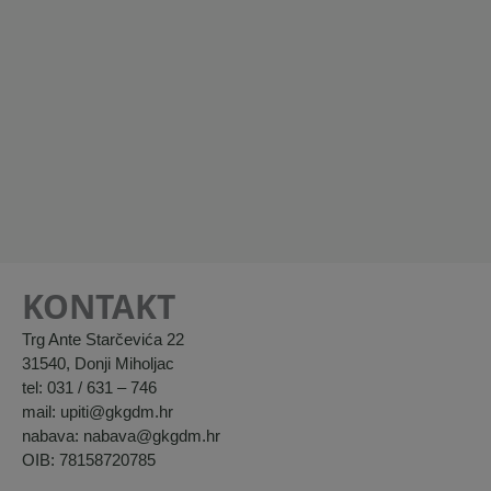
KONTAKT
Trg Ante Starčevića 22
31540, Donji Miholjac
tel: 031 / 631 – 746
mail: upiti@gkgdm.hr
nabava: nabava@gkgdm.hr
OIB: 78158720785