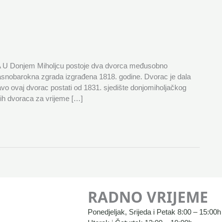
njem Miholjcu postoje dva dvorca međusobno
asnobarokna zgrada izgrađena 1818. godine. Dvorac je dala
avo ovaj dvorac postati od 1831. sjedište donjomiholjačkog
nih dvoraca za vrijeme […]
RADNO VRIJEME
Ponedjeljak, Srijeda i Petak 8:00 – 15:00h