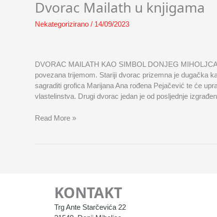
Dvorac Mailath u knjigama
Mailath
u
Nekategorizirano
/
14/09/2023
knjigama
DVORAC MAILATH KAO SIMBOL DONJEG MIHOLJCA U Do
povezana trijemom. Stariji dvorac prizemna je dugačka k
sagraditi grofica Marijana Ana rođena Pejačević te će upr
vlastelinstva. Drugi dvorac jedan je od posljednje izgrađe
Read More »
KONTAKT
Trg Ante Starčevića 22