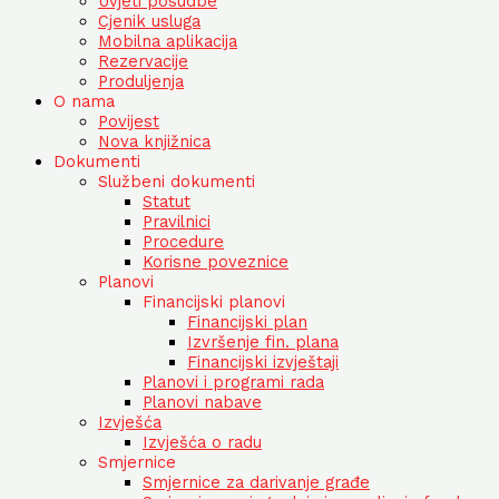
Uvjeti posudbe
Cjenik usluga
Mobilna aplikacija
Rezervacije
Produljenja
O nama
Povijest
Nova knjižnica
Dokumenti
Službeni dokumenti
Statut
Pravilnici
Procedure
Korisne poveznice
Planovi
Financijski planovi
Financijski plan
Izvršenje fin. plana
Financijski izvještaji
Planovi i programi rada
Planovi nabave
Izvješća
Izvješća o radu
Smjernice
Smjernice za darivanje građe