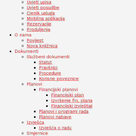
Uvjeti upisa
Uvjeti posudbe
Cjenik usluga
Mobilna aplikacija
Rezervacije
Produljenja
O nama
Povijest
Nova knjižnica
Dokumenti
Službeni dokumenti
Statut
Pravilnici
Procedure
Korisne poveznice
Planovi
Financijski planovi
Financijski plan
Izvršenje fin. plana
Financijski izvještaji
Planovi i programi rada
Planovi nabave
Izvješća
Izvješća o radu
Smjernice