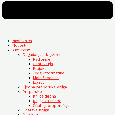
Naslovnica
Novosti
Aktivnosti
Događanja u knjižnici
Radionice
Gostovanja
Projekti
Tečaj informatike
Mala čitaonica
Izazov
Tjedna preporuka knjiga
Preporuke
Knjiga tjedna
Knjiga za mlade
Čitatelji preporučuju
Dostava knjiga
Noć knjige