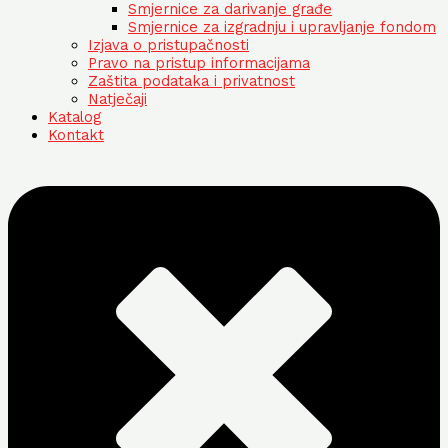
Smjernice za darivanje građe
Smjernice za izgradnju i upravljanje fondom
Izjava o pristupačnosti
Pravo na pristup informacijama
Zaštita podataka i privatnost
Natječaji
Katalog
Kontakt