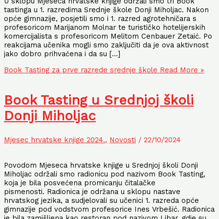
U sklopu Mjeseca hrvatske knjige održali smo tri Book
tastinga u 1. razredima Srednje škole Donji Miholjac. Nakon
opće gimnazije, posjetili smo i 1. razred agrotehničara s
profesoricom Marijanom Molnar te turističko hotelijerskih
komercijalista s profesoricom Melitom Cenbauer Zetaić. Po
reakcijama učenika mogli smo zaključiti da je ova aktivnost
jako dobro prihvaćena i da su […]
Book Tasting za prve razrede srednje škole
Read More »
Book Tasting u Srednjoj školi
Donji Miholjac
Mjesec hrvatske knjige 2024.
,
Novosti
/
22/10/2024
Povodom Mjeseca hrvatske knjige u Srednjoj školi Donji
Miholjac održali smo radionicu pod nazivom Book Tasting,
koja je bila posvećena promicanju čitalačke
pismenosti. Radionica je održana u sklopu nastave
hrvatskog jezika, a sudjelovali su učenici 1. razreda opće
gimnazije pod vodstvom profesorice Ines Vrbešić. Radionica
je bila zamišljena kao restoran pod nazivom Libar, gdje su