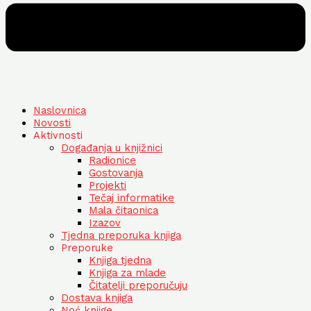
Naslovnica
Novosti
Aktivnosti
Događanja u knjižnici
Radionice
Gostovanja
Projekti
Tečaj informatike
Mala čitaonica
Izazov
Tjedna preporuka knjiga
Preporuke
Knjiga tjedna
Knjiga za mlade
Čitatelji preporučuju
Dostava knjiga
Noć knjige