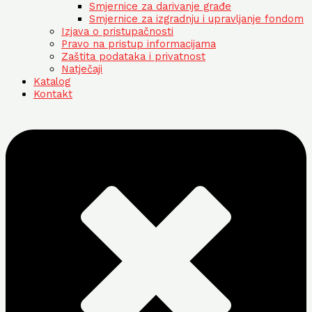
Smjernice za darivanje građe
Smjernice za izgradnju i upravljanje fondom
Izjava o pristupačnosti
Pravo na pristup informacijama
Zaštita podataka i privatnost
Natječaji
Katalog
Kontakt