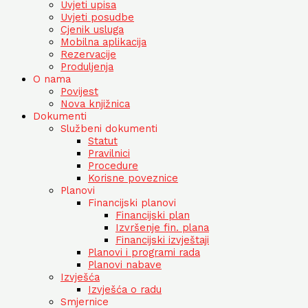
Uvjeti upisa
Uvjeti posudbe
Cjenik usluga
Mobilna aplikacija
Rezervacije
Produljenja
O nama
Povijest
Nova knjižnica
Dokumenti
Službeni dokumenti
Statut
Pravilnici
Procedure
Korisne poveznice
Planovi
Financijski planovi
Financijski plan
Izvršenje fin. plana
Financijski izvještaji
Planovi i programi rada
Planovi nabave
Izvješća
Izvješća o radu
Smjernice