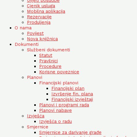
Uvjeti posudbe
Cjenik usluga
Mobilna aplikacija
Rezervacije
Produljenja
O nama
Povijest
Nova knjižnica
Dokumenti
Službeni dokumenti
Statut
Pravilnici
Procedure
Korisne poveznice
Planovi
Financijski planovi
Financijski plan
Izvršenje fin. plana
Financijski izvještaji
Planovi i programi rada
Planovi nabave
Izvješća
Izvješća o radu
Smjernice
Smjernice za darivanje građe