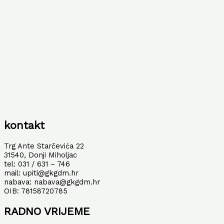
kontakt
Trg Ante Starčevića 22
31540, Donji Miholjac
tel: 031 / 631 – 746
mail: upiti@gkgdm.hr
nabava: nabava@gkgdm.hr
OIB: 78158720785
RADNO VRIJEME