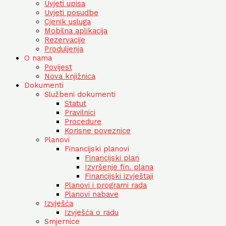
Uvjeti upisa
Uvjeti posudbe
Cjenik usluga
Mobilna aplikacija
Rezervacije
Produljenja
O nama
Povijest
Nova knjižnica
Dokumenti
Službeni dokumenti
Statut
Pravilnici
Procedure
Korisne poveznice
Planovi
Financijski planovi
Financijski plan
Izvršenje fin. plana
Financijski izvještaji
Planovi i programi rada
Planovi nabave
Izvješća
Izvješća o radu
Smjernice