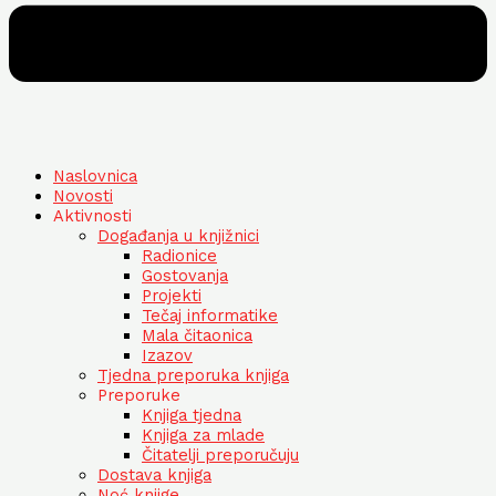
Naslovnica
Novosti
Aktivnosti
Događanja u knjižnici
Radionice
Gostovanja
Projekti
Tečaj informatike
Mala čitaonica
Izazov
Tjedna preporuka knjiga
Preporuke
Knjiga tjedna
Knjiga za mlade
Čitatelji preporučuju
Dostava knjiga
Noć knjige