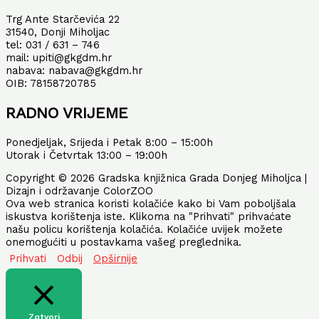
Trg Ante Starčevića 22
31540, Donji Miholjac
tel: 031 / 631 – 746
mail: upiti@gkgdm.hr
nabava: nabava@gkgdm.hr
OIB: 78158720785
RADNO VRIJEME
Ponedjeljak, Srijeda i Petak 8:00 – 15:00h
Utorak i Četvrtak 13:00 – 19:00h
Copyright © 2026 Gradska knjižnica Grada Donjeg Miholjca |
Dizajn i održavanje ColorZOO
Ova web stranica koristi kolačiće kako bi Vam poboljšala
iskustva korištenja iste. Klikoma na "Prihvati" prihvaćate
našu policu korištenja kolačića. Kolačiće uvijek možete
onemogućiti u postavkama vašeg preglednika.
Prihvati
Odbij
Opširnije
Zatvori