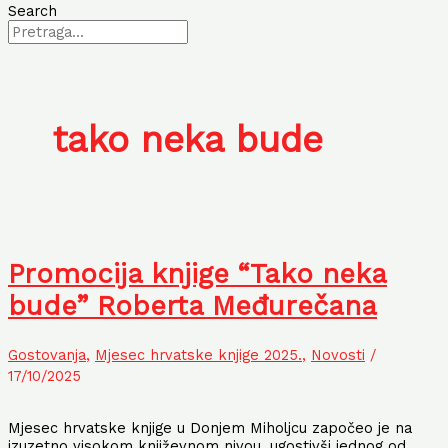
Search
tako neka bude
Promocija knjige “Tako neka
bude” Roberta Međurečana
Gostovanja
,
Mjesec hrvatske knjige 2025.
,
Novosti
/
17/10/2025
Mjesec hrvatske knjige u Donjem Miholjcu započeo je na
izuzetno visokom književnom nivou, ugostivši jednog od