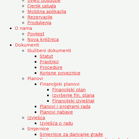
Uvjeti posudbe
Cjenik usluga
Mobilna aplikacija
Rezervacije
Produljenja
O nama
Povijest
Nova knjižnica
Dokumenti
Službeni dokumenti
Statut
Pravilnici
Procedure
Korisne poveznice
Planovi
Financijski planovi
Financijski plan
Izvršenje fin. plana
Financijski izvještaji
Planovi i programi rada
Planovi nabave
Izvješća
Izvješća o radu
Smjernice
Smjernice za darivanje građe