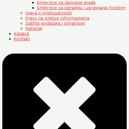
Smjernice za darivanje građe
Smjernice za izgradnju i upravljanje fondom
Izjava o pristupačnosti
Pravo na pristup informacijama
Zaštita podataka i privatnost
Natječaji
Katalog
Kontakt