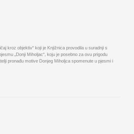
aj kroz objektiv“ koji je Knjižnica provodila u suradnji s
 pjesmu „Donji Miholjac“, koju je posebno za ovu prigodu
atelji pronađu motive Donjeg Miholjca spomenute u pjesmi i