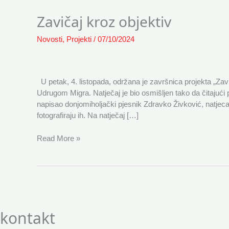
Zavičaj
Zavičaj kroz objektiv
kroz
objektiv
Novosti
,
Projekti
/
07/10/2024
U petak, 4. listopada, održana je završnica projekta „Zavič
Udrugom Migra. Natječaj je bio osmišljen tako da čitajući
napisao donjomiholjački pjesnik Zdravko Živković, natjec
fotografiraju ih. Na natječaj […]
Read More »
kontakt