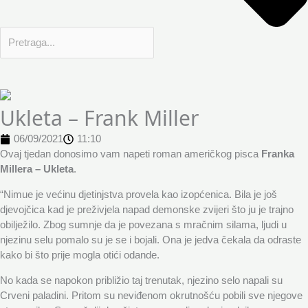
Ukleta – Frank Miller
06/09/2021
11:10
Ovaj tjedan donosimo vam napeti roman američkog pisca
Franka
Millera – Ukleta
.
“Nimue je većinu djetinjstva provela kao izopćenica. Bila je još
djevojčica kad je preživjela napad demonske zvijeri što ju je trajno
obilježilo. Zbog sumnje da je povezana s mračnim silama, ljudi u
njezinu selu pomalo su je se i bojali. Ona je jedva čekala da odraste
kako bi što prije mogla otići odande.
No kada se napokon približio taj trenutak, njezino selo napali su
Crveni paladini. Pritom su neviđenom okrutnošću pobili sve njegove