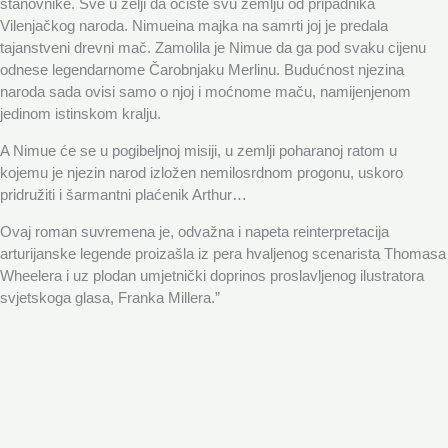
stanovnike. Sve u želji da očiste svu zemlju od pripadnika
Vilenjačkog naroda. Nimueina majka na samrti joj je predala
tajanstveni drevni mač. Zamolila je Nimue da ga pod svaku cijenu
odnese legendarnome Čarobnjaku Merlinu. Budućnost njezina
naroda sada ovisi samo o njoj i moćnome maču, namijenjenom
jedinom istinskom kralju.
A Nimue će se u pogibeljnoj misiji, u zemlji poharanoj ratom u
kojemu je njezin narod izložen nemilosrdnom progonu, uskoro
pridružiti i šarmantni plaćenik Arthur…
Ovaj roman suvremena je, odvažna i napeta reinterpretacija
arturijanske legende proizašla iz pera hvaljenog scenarista Thomasa
Wheelera i uz plodan umjetnički doprinos proslavljenog ilustratora
svjetskoga glasa, Franka Millera.”