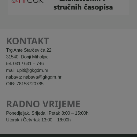
KONTAKT
Trg Ante Starčevića 22
31540, Donji Miholjac
tel: 031 / 631 – 746
mail: upiti@gkgdm.hr
nabava: nabava@gkgdm.hr
OIB: 78158720785
RADNO VRIJEME
Ponedjeljak, Srijeda i Petak 8:00 – 15:00h
Utorak i Četvrtak 13:00 – 19:00h