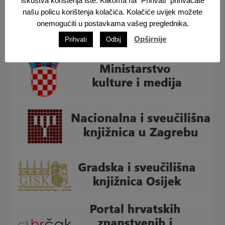
iskustva korištenja iste. Klikoma na "Prihvati" prihvaćate
našu policu korištenja kolačića. Kolačiće uvijek možete
onemogućiti u postavkama vašeg preglednika.
Opširnije
Prihvati
Odbij