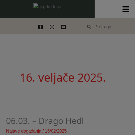
Skip
content
to
content
Search
Search
16. veljače 2025.
06.03. – Drago Hedl
06.03.
–
Najave događanja
/
16/02/2025
Drago