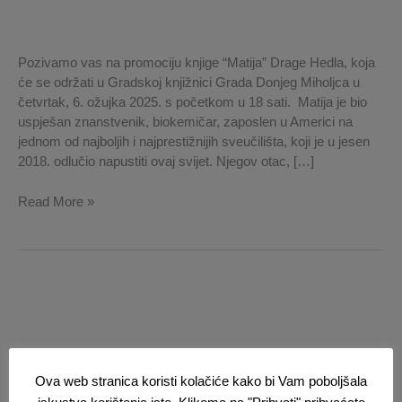
Hedl
Pozivamo vas na promociju knjige “Matija” Drage Hedla, koja
će se održati u Gradskoj knjižnici Grada Donjeg Miholjca u
četvrtak, 6. ožujka 2025. s početkom u 18 sati. Matija je bio
uspješan znanstvenik, biokemičar, zaposlen u Americi na
jednom od najboljih i najprestižnijih sveučilišta, koji je u jesen
2018. odlučio napustiti ovaj svijet. Njegov otac, […]
Read More »
Ova web stranica koristi kolačiće kako bi Vam poboljšala