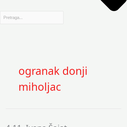
ogranak donji
miholjac
4.11.