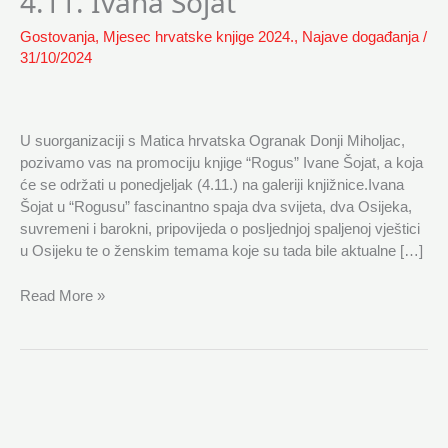
4.11. Ivana Šojat
Ivana
Gostovanja
,
Mjesec hrvatske knjige 2024.
,
Najave događanja
/
Šojat
31/10/2024
U suorganizaciji s Matica hrvatska Ogranak Donji Miholjac,
pozivamo vas na promociju knjige “Rogus” Ivane Šojat, a koja
će se održati u ponedjeljak (4.11.) na galeriji knjižnice.Ivana
Šojat u “Rogusu” fascinantno spaja dva svijeta, dva Osijeka,
suvremeni i barokni, pripovijeda o posljednjoj spaljenoj vještici
u Osijeku te o ženskim temama koje su tada bile aktualne […]
Read More »