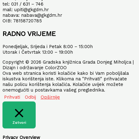
tel: 031 / 631 – 746
mail: upiti@gkgdm.hr
nabava: nabava@gkgdm.hr
OIB: 78158720785
RADNO VRIJEME
Ponedjeljak, Srijeda i Petak 8:00 – 15:00h
Utorak i Četvrtak 13:00 – 19:00h
Copyright © 2026 Gradska knjižnica Grada Donjeg Miholjca |
Dizajn i održavanje ColorZOO
Ova web stranica koristi kolačiće kako bi Vam poboljšala
iskustva korištenja iste. Klikoma na "Prihvati" prihvaćate
našu policu korištenja kolačića. Kolačiće uvijek možete
onemogućiti u postavkama vašeg preglednika.
Prihvati
Odbij
Opširnije
Zatvori
Privacy Overview