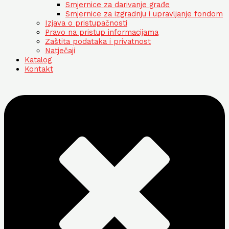
Smjernice za darivanje građe
Smjernice za izgradnju i upravljanje fondom
Izjava o pristupačnosti
Pravo na pristup informacijama
Zaštita podataka i privatnost
Natječaji
Katalog
Kontakt