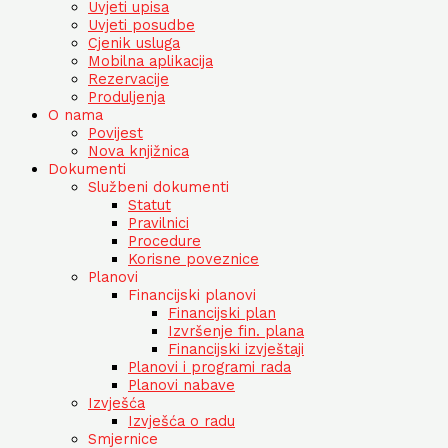
Uvjeti upisa
Uvjeti posudbe
Cjenik usluga
Mobilna aplikacija
Rezervacije
Produljenja
O nama
Povijest
Nova knjižnica
Dokumenti
Službeni dokumenti
Statut
Pravilnici
Procedure
Korisne poveznice
Planovi
Financijski planovi
Financijski plan
Izvršenje fin. plana
Financijski izvještaji
Planovi i programi rada
Planovi nabave
Izvješća
Izvješća o radu
Smjernice