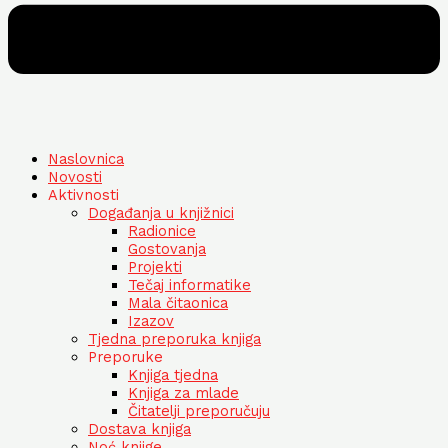
Naslovnica
Novosti
Aktivnosti
Događanja u knjižnici
Radionice
Gostovanja
Projekti
Tečaj informatike
Mala čitaonica
Izazov
Tjedna preporuka knjiga
Preporuke
Knjiga tjedna
Knjiga za mlade
Čitatelji preporučuju
Dostava knjiga
Noć knjige