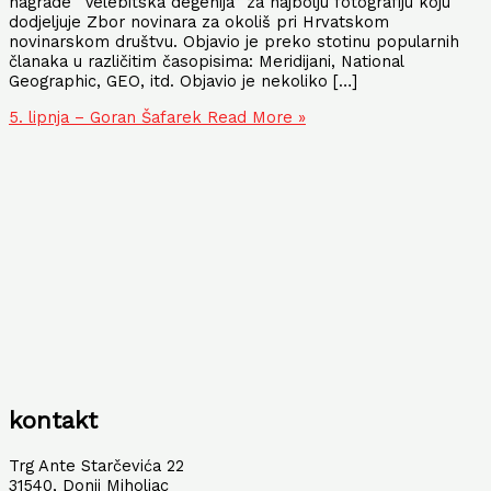
nagrade “Velebitska degenija” za najbolju fotografiju koju
dodjeljuje Zbor novinara za okoliš pri Hrvatskom
novinarskom društvu. Objavio je preko stotinu popularnih
članaka u različitim časopisima: Meridijani, National
Geographic, GEO, itd. Objavio je nekoliko […]
5. lipnja – Goran Šafarek
Read More »
kontakt
Trg Ante Starčevića 22
31540, Donji Miholjac