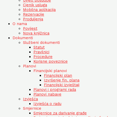
Uvjeti posudbe
Cjenik usluga
Mobilna aplikacija
Rezervacije
Produljenja
O nama
Povijest
Nova knjižnica
Dokumenti
Službeni dokumenti
Statut
Pravilnici
Procedure
Korisne poveznice
Planovi
Financijski planovi
Financijski plan
Izvršenje fin. plana
Financijski izvještaji
Planovi i programi rada
Planovi nabave
Izvješća
Izvješća o radu
Smjernice
Smjernice za darivanje građe