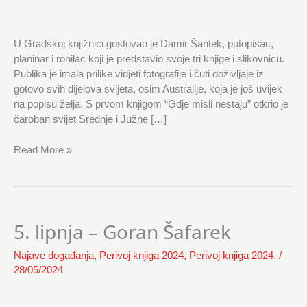
U Gradskoj knjižnici gostovao je Damir Šantek, putopisac,
planinar i ronilac koji je predstavio svoje tri knjige i slikovnicu.
Publika je imala prilike vidjeti fotografije i čuti doživljaje iz
gotovo svih dijelova svijeta, osim Australije, koja je još uvijek
na popisu želja. S prvom knjigom “Gdje misli nestaju” otkrio je
čaroban svijet Srednje i Južne […]
Read More »
5. lipnja – Goran Šafarek
5.
lipnja
Najave događanja
,
Perivoj knjiga 2024
,
Perivoj knjiga 2024.
/
–
28/05/2024
Goran
Šafarek