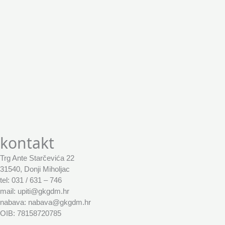
kontakt
Trg Ante Starčevića 22
31540, Donji Miholjac
tel: 031 / 631 – 746
mail: upiti@gkgdm.hr
nabava: nabava@gkgdm.hr
OIB: 78158720785