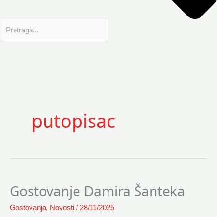
putopisac
Gostovanje Damira Šanteka
Gostovanje
Damira
Gostovanja
,
Novosti
/
28/11/2025
Šanteka